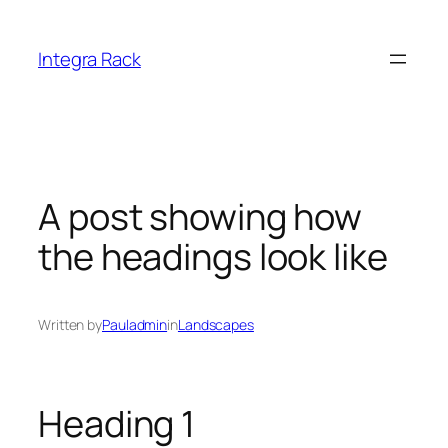
Skip
to
Integra Rack
content
A post showing how
the headings look like
Written by
Pauladmin
in
Landscapes
Heading 1